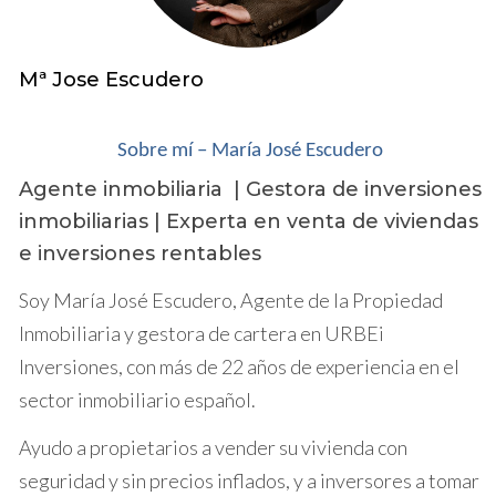
Comprar una vivienda más adecuada:
Puedes
utilizar la
liquidez
obtenida de la venta para
Mª Jose Escudero
comprar una vivienda que se ajuste mejor a tus
necesidades como jubilado, ya sea un
apartamento en la playa, una casa en el campo o
Sobre mí – María José Escudero
una vivienda con todos los servicios a tu alcance.
Agente inmobiliaria | Gestora de inversiones
En nuestra sección de
Búsqueda de
propiedades
en nuestra
página web
puedes
inmobiliarias | Experta en venta de viviendas
explorar diferentes opciones en el
mercado
e inversiones rentables
inmobiliario del Baix Camp.
Soy María José Escudero, Agente de la Propiedad
Invertir en un plan de pensiones:
Puedes
invertir parte de la
liquidez
en un plan de
Inmobiliaria y gestora de cartera en URBEi
pensiones para complementar tu pensión
Inversiones, con más de 22 años de experiencia en el
pública y asegurar un mayor bienestar
sector inmobiliario español.
económico durante la
jubilación
.
Disfrutar de nuevas experiencias:
Puedes
Ayudo a propietarios a vender su vivienda con
utilizar el dinero para viajar, dedicarte a tus
seguridad y sin precios inflados, y a inversores a tomar