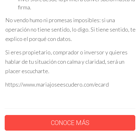
firma.
puede ofrecerte una visión objetiva del mercado y
ayudarte a tomar decisiones informadas, teniendo en
No vendo humo ni promesas imposibles: si una
cuenta tus necesidades y objetivos. Puedes
operación no tiene sentido, lo digo. Si tiene sentido, te
contactarme
para solicitar una consulta
explico el porqué con datos.
personalizada.
Si eres propietario, comprador o inversor y quieres
Conclusión:
hablar de tu situación con calma y claridad, será un
placer escucharte.
La
jubilación
es un momento para disfrutar de la vida y
cumplir tus sueños. Vender tu propiedad inmobiliaria
https://www.mariajoseescudero.com/ecard
puede ser la clave para asegurar una
jubilación
tranquila, sin preocupaciones económicas y con la
libertad de disfrutar de nuevas
experiencias
. No
dejes pasar esta oportunidad y comienza a planificar tu
CONOCE MÁS
futuro hoy mismo.