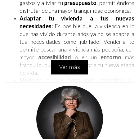
gastos y aliviar tu
presupuesto
, permitiéndote
disfrutar de una mayor tranquilidad económica.
Adaptar tu vivienda a tus nuevas
necesidades:
Es posible que la vivienda en la
que has vivido durante años ya no se adapte a
tus necesidades como jubilado. Venderla te
permite buscar una vivienda más pequeña, con
mayor
accesibilidad
o en un
entorno
más
tranquilo, que se ajuste mejor a tu nueva etapa
Ver más
de vida.
Mudarte a una zona más atractiva:
La
jubilación
es un buen momento para considerar
una
reubicación
. Puedes vender tu propiedad
inmobiliaria y mudarte a una zona con mejor
clima, mayor oferta de
ocio
o más
cercanía
a tu
familia y amigos.
Opciones para reinvertir la liquidez obtenida: