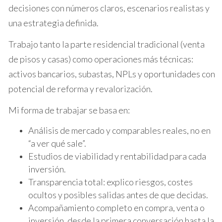
aficiones, realizar actividades de
ocio
o
decisiones con números claros, escenarios realistas y
simplemente disfrutar de tu tiempo libre sin
una estrategia definida.
preocupaciones.
Ayudar a tu familia:
Puedes utilizar parte de la
Trabajo tanto la parte residencial tradicional (venta
liquidez obtenida para ayudar a tus hijos o
de pisos y casas) como operaciones más técnicas:
nietos con sus estudios, la compra de su primera
activos bancarios, subastas, NPLs y oportunidades con
vivienda o cualquier otro proyecto que
necesiten.
potencial de reforma y revalorización.
El papel del agente inmobiliario:
Mi forma de trabajar se basa en:
Análisis de mercado y comparables reales, no en
Un
agente inmobiliario
con
experiencia
puede
“a ver qué sale”.
ayudarte a vender tu propiedad inmobiliaria al mejor
Estudios de viabilidad y rentabilidad para cada
precio
y en el menor tiempo posible, gestionando
inversión.
todos los trámites
legales
y administrativos de forma
Transparencia total: explico riesgos, costes
eficiente. Además, puede asesorarte sobre las
ocultos y posibles salidas antes de que decidas.
mejores opciones para reinvertir la
liquidez
obtenida
Acompañamiento completo en compra, venta o
y planificar tu
jubilación
. Un agente inmobiliario
inversión, desde la primera conversación hasta la