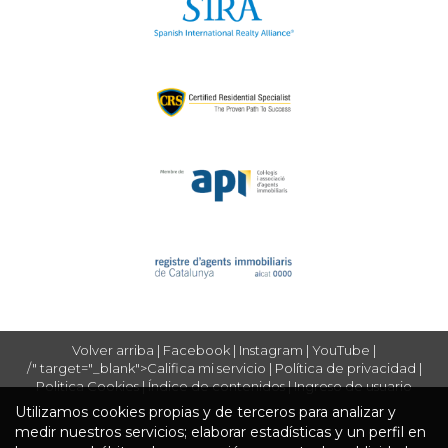
Volver arriba
|
Facebook
|
Instagram
|
YouTube
|
/" target="_blank">Califica mi servicio
|
Política de privacidad
|
Politica Cookies
|
Índice de contenidos
|
Ingreso de usuario
Utilizamos cookies propias y de terceros para analizar y
medir nuestros servicios; elaborar estadísticas y un perfil en