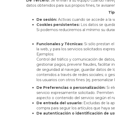
De Tercero:
Se envían a su equipo cuando navega
datos obtenidos para sus propios fines, te avisare
Tip
De sesión:
Activas cuando se accede a la we
Cookies persistentes:
Los datos se quedan
Si podemos reduciremos al mínimo su duraci
Funcionales y Técnicas:
Si sólo prestan el
la web, y para los servicios solicitados expr
Ejemplos:
Control del tráfico y comunicación de datos, 
gestionar pagos, prevenir fraudes, facilitar 
de seguridad al navegar, guardar datos de l
contenidos a través de redes sociales; o ges
los usuarios con otros fines (ej. personalizar
De Preferencias o personalización:
Si el
servicio expresamente solicitado. Permiten 
aspecto o contenido del servicio según el n
De entrada del usuario:
Excluidas de la apl
compra para seguir los artículos que haya se
De autenticación o identificación de us