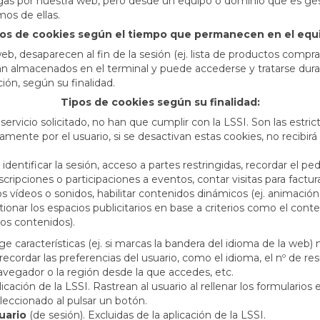
s por nuestra web, pero desde un equipo o dominio que es gestio
mos de ellas.
os de cookies según el tiempo que permanecen en el equ
b, desaparecen al fin de la sesión (ej. lista de productos compra
 almacenados en el terminal y puede accederse y tratarse durant
ón, según su finalidad.
Tipos de cookies según su finalidad:
 servicio solicitado, no han que cumplir con la LSSI. Son las estr
esamente por el usuario, si se desactivan estas cookies, no recibi
identificar la sesión, acceso a partes restringidas, recordar el pe
inscripciones o participaciones a eventos, contar visitas para fact
os vídeos o sonidos, habilitar contenidos dinámicos (ej. animació
tionar los espacios publicitarios en base a criterios como el cont
 los contenidos).
ige características (ej. si marcas la bandera del idioma de la web)
recordar las preferencias del usuario, como el idioma, el nº de 
avegador o la región desde la que accedes, etc.
icación de la LSSI. Rastrean al usuario al rellenar los formularios
leccionado al pulsar un botón.
uario
(de sesión). Excluidas de la aplicación de la LSSI.