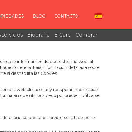
PIEDADES
BLOG
CONTACTO
 servicios
Biografía
E-Card
Comprar
rónico le informamos de que este sitio web, al
ontinuación encontrará información detallada sobre
re si deshabilita las Cookies.
iten a la web almacenar y recuperar información
forma en que utilice su equipo, pueden utilizarse
e el que se presta el servicio solicitado por el