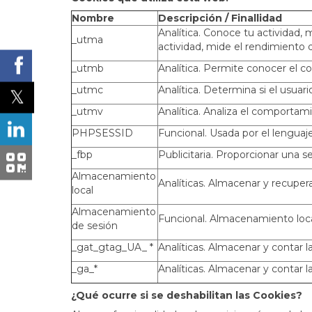
Nombre
Descripción / Finallidad
Analítica. Conoce tu actividad, 
_utma
actividad, mide el rendimiento de
_utmb
Analítica. Permite conocer el 
_utmc
Analítica. Determina si el usuar
_utmv
Analítica. Analiza el comportam
PHPSESSID
Funcional. Usada por el lenguaj
_fbp
Publicitaria. Proporcionar una s
Almacenamiento
Analíticas. Almacenar y recuper
local
Almacenamiento
Funcional. Almacenamiento local
de sesión
_gat_gtag_UA_ *
Analíticas. Almacenar y contar la
_ga_*
Analíticas. Almacenar y contar la
¿Qué ocurre si se deshabilitan las Cookies?