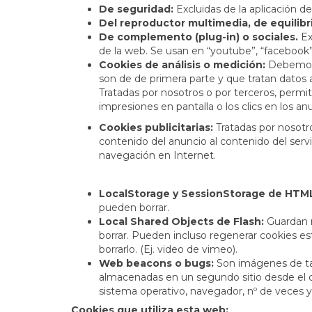
De seguridad:
Excluidas de la aplicación d
Del reproductor multimedia, de equilibri
De complemento (plug-in) o sociales.
Ex
de la web. Se usan en “youtube”, “facebook”, 
Cookies de análisis o medición:
Debemos 
son de de primera parte y que tratan datos 
Tratadas por nosotros o por terceros, permit
impresiones en pantalla o los clics en los a
Cookies publicitarias:
Tratadas por nosotro
contenido del anuncio al contenido del servi
navegación en Internet.
LocalStorage y SessionStorage de HTM
pueden borrar.
Local Shared Objects de Flash:
Guardan m
borrar. Pueden incluso regenerar cookies est
borrarlo. (Ej. video de vimeo).
Web beacons o bugs:
Son imágenes de tam
almacenadas en un segundo sitio desde el qu
sistema operativo, navegador, nº de veces y
Cookies que utiliza esta web: