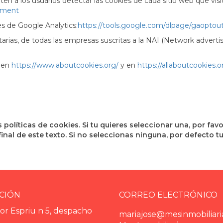
en a los usuarios detectar las cookies de cada sitio web que visi
ement
s de Google Analytics:
https://tools.google.com/dlpage/gaoptou
tarias, de todas las empresas suscritas a la NAI (Network advertisi
s en
https://www.aboutcookies.org/
y en
https://allaboutcookies.o
políticas de cookies. Si tu quieres seleccionar una, por fav
l final de este texto. Si no seleccionas ninguna, por defecto
CIÓN
CORREO ELECTRÓNICO
or Espriu n 5, despacho
mariajose@mesinmobiliari