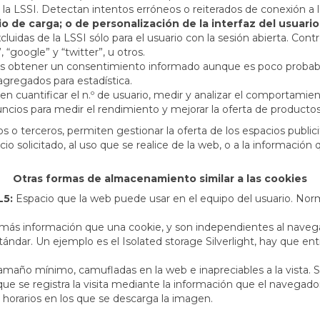
e la LSSI. Detectan intentos erróneos o reiterados de conexión a 
o de carga; o de personalización de la interfaz del usuario
cluidas de la LSSI sólo para el usuario con la sesión abierta. Contr
“google” y “twitter”, u otros.
obtener un consentimiento informado aunque es poco probable 
agregados para estadística.
en cuantificar el n.º de usuario, medir y analizar el comportamie
nuncios para medir el rendimiento y mejorar la oferta de producto
s o terceros, permiten gestionar la oferta de los espacios publi
cio solicitado, al uso que se realice de la web, o a la informaci
Otras formas de almacenamiento similar a las cookies
L5:
Espacio que la web puede usar en el equipo del usuario. Nor
ás información que una cookie, y son independientes al navegador
ándar. Un ejemplo es el Isolated storage Silverlight, hay que entr
año mínimo, camufladas en la web e inapreciables a la vista. Se
e se registra la visita mediante la información que el navegador
 horarios en los que se descarga la imagen.