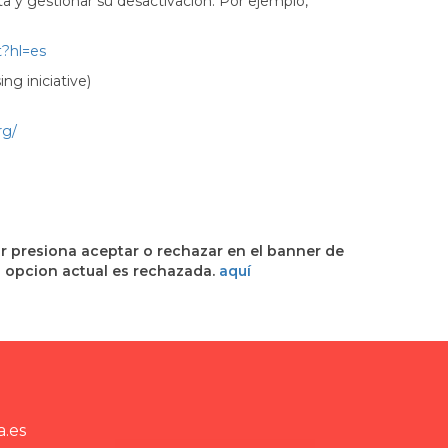
ta y gestionar su desactivación. Por ejemplo,
t?hl=es
ng iniciative)
rg/
or presiona aceptar o rechazar en el banner de
 tu opcion actual es rechazada.
aquí
a.es