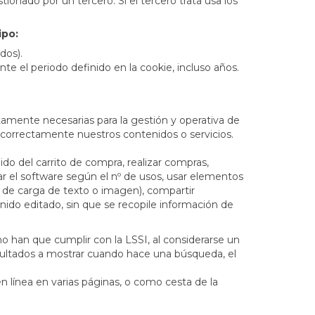
nado por un tercero. Si el tercero trata usa los
ipo:
dos).
e el periodo definido en la cookie, incluso años.
ictamente necesarias para la gestión y operativa de
rá correctamente nuestros contenidos o servicios.
dido del carrito de compra, realizar compras,
urar el software según el nº de usos, usar elementos
n de carga de texto o imagen), compartir
enido editado, sin que se recopile información de
 no han que cumplir con la LSSI, al considerarse un
resultados a mostrar cuando hace una búsqueda, el
 en línea en varias páginas, o como cesta de la