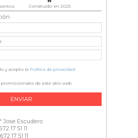
ientos
Construido en 2025
ción
do y acepto la
Política de privacidad
 promocionales de este sitio web
ENVIAR
ª Jose Escudero
672 17 51 11
672 17 51 11