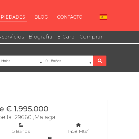
PIEDADES
BLOG
CONTACTO
 servicios
Biografía
E-Card
Comprar
bs
Baños
Buscar
 € 1.995.000
ella ,29660 ,Malaga
2
5 Baños
1458 Mts