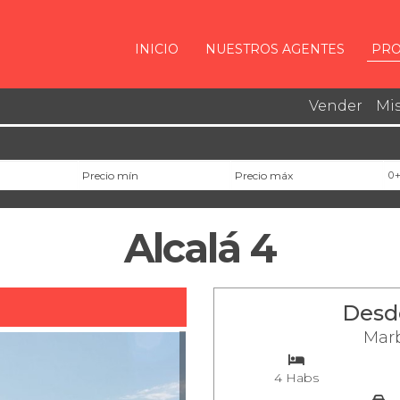
INICIO
NUESTROS AGENTES
PRO
Vender
Mis
Precio mínimo
Precio máximo
Ha
Alcalá 4
Desde
Marb
4 Habs