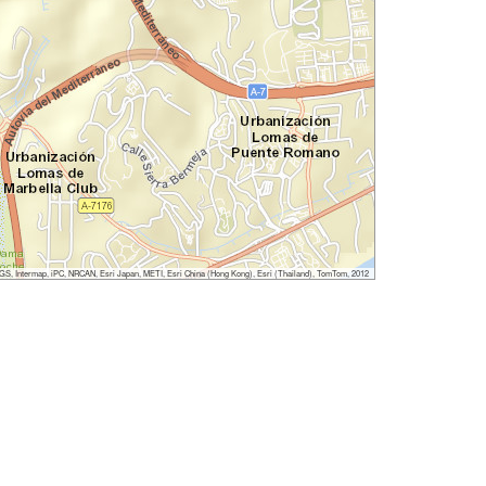
, Intermap, iPC, NRCAN, Esri Japan, METI, Esri China (Hong Kong), Esri (Thailand), TomTom, 2012