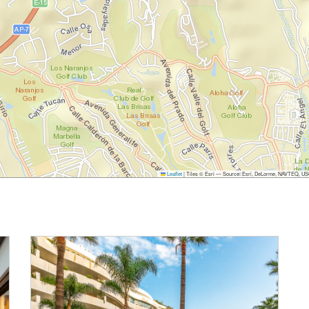
Leaflet
|
Tiles © Esri — Source: Esri, DeLorme, NAVTEQ, USGS