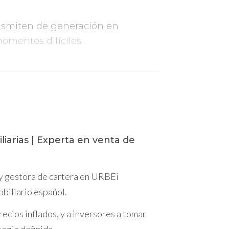
ransmiten de generación en
omentos difíciles.
es
, donde los padres pueden
utar de un
estilo de vida tranquilo y
ciudad ideal para ti.
liarias | Experta en venta de
 y gestora de cartera en URBEi
obiliario español.
ecios inflados, y a inversores a tomar
animamos a que la descubras por ti
tegia definida.