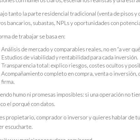
a maravillosa ciudad tiene para ofrecer a tu fami
ajo tanto la parte residencial tradicional (venta de pisos 
vos bancarios, subastas, NPLs y oportunidades con potencia
orma de trabajar se basa en:
Análisis de mercado y comparables reales, no en “a ver qué 
Estudios de viabilidad y rentabilidad para cada inversión.
Transparencia total: explico riesgos, costes ocultos y posi
Acompañamiento completo en compra, venta o inversión, d
firma.
endo humo ni promesas imposibles: si una operación no tiene 
ico el porqué con datos.
res propietario, comprador o inversor y quieres hablar de tu
er escucharte.
s://www.mariajoseescudero.com/ecard