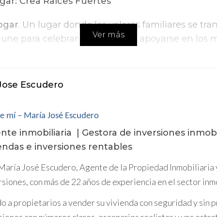
gar: Crea Raíces Fuertes
ogar
. Un lugar donde los valores familiares se t
Ver más
ne para celebrar las alegrías y apoyarse en los m
recer rodeados de
naturaleza, cultura y tradicion
ajo y la vida familiar, y donde todos pueden disfr
Jose Escudero
r un futuro brillante para tu familia, Reus es la 
e mí – María José Escudero
nte inmobiliaria | Gestora de inversiones inmobi
su encanto mediterráneo.
iendas e inversiones rentables
?
María José Escudero, Agente de la Propiedad Inmobiliaria
rsiones, con más de 22 años de experiencia en el sector inm
/www.reus.cat/
ps://www.reusturisme.cat/
o a propietarios a vender su vivienda con seguridad y sin pr
men de las muchas ventajas de vivir en Reus. Te 
siones con números claros, escenarios realistas y una estra