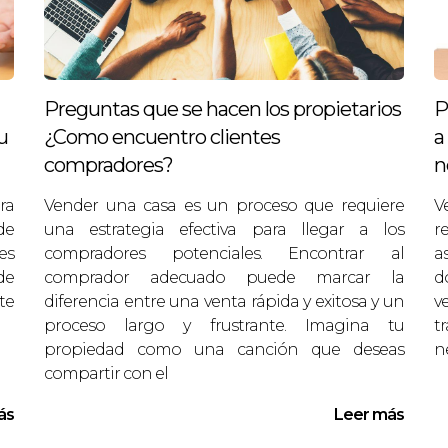
Preguntas que se hacen los propietarios
P
u
¿Como encuentro clientes
a
compradores?
n
ra
Vender una casa es un proceso que requiere
V
de
una estrategia efectiva para llegar a los
r
es
compradores potenciales. Encontrar al
a
de
comprador adecuado puede marcar la
d
te
diferencia entre una venta rápida y exitosa y un
v
proceso largo y frustrante. Imagina tu
t
propiedad como una canción que deseas
n
compartir con el
ás
Leer más