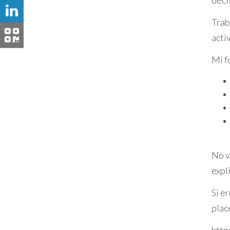
mismo y experimentes todo lo que est
Trab
acti
Mi f
No v
expl
Si e
plac
http