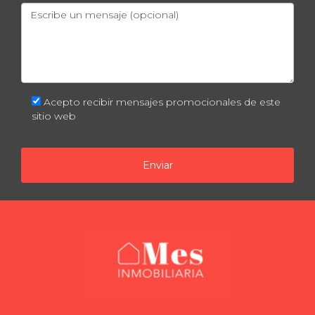
mercado inmobiliario?
Sí, especialmente en mercados competitivos
donde los compradores intentan obtener la
mejor oferta posible. Es parte del proceso
normal de negociación.
Acepto recibir mensajes promocionales de este
sitio web
¿Debería aceptar una oferta baja si
necesito vender rápidamente?
Dependerá de tus circunstancias personales
Enviar
y necesidades financieras. A veces aceptar una
oferta baja puede ser mejor que esperar por
algo mejor si necesitas cerrar pronto.
¿Qué debo hacer si recibo múltiples
ofertas bajas?
Analiza cada oferta detenidamente e