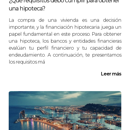
¿Qué requisitos debo cumplir para obtener
necesitaba vender rápidamente. Armada con
una hipoteca?
esta información, Laura presentó una nueva
La compra de una vivienda es una decisión
oferta que incluía términos favorables para el
importante, y la financiación hipotecaria juega un
vendedor, como un cierre rápido y menos
papel fundamental en este proceso. Para obtener
contingencias. Esto llevó a una negociación
una hipoteca, los bancos y entidades financieras
exitosa donde ambas partes se sintieron
evalúan tu perfil financiero y tu capacidad de
satisfechas con el resultado final.
endeudamiento. A continuación, te presentamos
los requisitos má
CONCLUSIÓN
Leer más
Las ofertas "a la baja" pueden ser vistas como
un desafío en el mundo inmobiliario; sin
embargo, también representan
oportunidades únicas para quienes están
dispuestos a mirar más allá del precio inicial.
Al igual que en los casos presentados, es vital