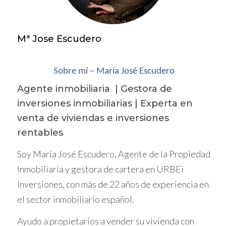
mundo del mercado inmobiliario con
confianza.
Mª Jose Escudero
CASO DE ESTUDIO 1: LA
OPORTUNIDAD OCULTA
Sobre mí – María José Escudero
Agente inmobiliaria | Gestora de
Imagina que Ana decidió vender su casa
inversiones inmobiliarias | Experta en
después de muchos años. Puso un precio
venta de viviendas e inversiones
competitivo basado en el análisis del
rentables
mercado, pero recibió una oferta
considerablemente más baja de un
Soy María José Escudero, Agente de la Propiedad
comprador potencial. En lugar de rechazarla
Inmobiliaria y gestora de cartera en URBEi
inmediatamente, Ana decidió investigar las
Inversiones, con más de 22 años de experiencia en
razones detrás de la oferta. Al comunicarse
el sector inmobiliario español.
con el comprador, descubrió que él estaba
buscando una propiedad para reformar y
Ayudo a propietarios a vender su vivienda con