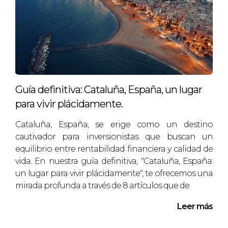
mantener la calma y analizar cada situación
con atención. Las habilidades de
negociación y la comprensión del contexto
detrás de cada oferta son esenciales para
transformar lo que podría parecer un insulto
en una oportunidad valiosa. Si estás
Guía definitiva: Cataluña, España, un lugar
considerando vender o comprar propiedades
para vivir plácidamente.
y te enfrentas a ofertas inesperadas, no dudes
en contactar a Mª Jose Escudero. Ella está
​​​​​​​Cataluña, España, se erige como un destino
aquí para guiarte en cada paso del proceso,
cautivador para inversionistas que buscan un
asegurando que tomes decisiones
equilibrio entre rentabilidad financiera y calidad de
informadas y estratégicas.
vida. En nuestra guía definitiva, "Cataluña, España:
un lugar para vivir plácidamente", te ofrecemos una
¿Listo para dar el siguiente paso?
mirada profunda a través de 8 artículos que de
¡No esperes más! Conéctate hoy mismo con
Leer más
Mª Jose Escudero y descubre cómo puedes