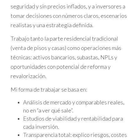
tenía un presupuesto limitado debido a su
seguridad y sin precios inflados, y a inversores a
situación financiera. Ana consideró esta
tomar decisiones con números claros, escenarios
información y decidió negociar. Ofreció una
realistas y una estrategia definida.
pequeña reducción en el precio a cambio de
Trabajo tanto la parte residencial tradicional
un cierre rápido, lo que benefició a ambas
(venta de pisos y casas) como operaciones más
partes. Esta experiencia le enseñó a Ana que
las ofertas "a la baja" pueden abrir la puerta a
técnicas: activos bancarios, subastas, NPLs y
negociaciones creativas y soluciones
oportunidades con potencial de reforma y
mutuamente beneficiosas.
revalorización.
CASO DE ESTUDIO 2: EL
Mi forma de trabajar se basa en:
JUEGO DE LA
Análisis de mercado y comparables reales,
no en “a ver qué sale”.
NEGOCIACIÓN
Estudios de viabilidad y rentabilidad para
cada inversión.
Carlos, un agente inmobiliario
Transparencia total: explico riesgos, costes
experimentado, se encontró con una