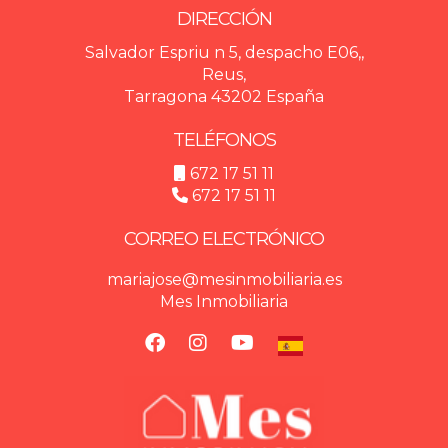
identifica cuál tiene más potencial para
DIRECCIÓN
negociaciones futuras. Considera también los
Salvador Espriu n 5, despacho E06,,
términos propuestos además del precio
Reus,
ofrecido.
Tarragona 43202 España
TELÉFONOS
672 17 51 11
672 17 51 11
CORREO ELECTRÓNICO
mariajose@mesinmobiliaria.es
Mes Inmobiliaria