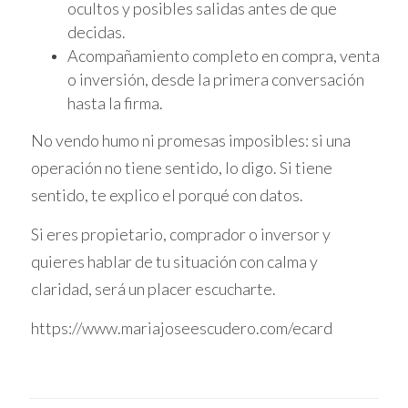
ocultos y posibles salidas antes de que
situación similar cuando trabajaba con un
decidas.
cliente que había listado su propiedad por
Acompañamiento completo en compra, venta
encima del valor del mercado. Recibió varias
o inversión, desde la primera conversación
ofertas bajas que inicialmente frustraron al
hasta la firma.
vendedor. Carlos utilizó estas ofertas como
No vendo humo ni promesas imposibles: si una
una herramienta para educar a su cliente
operación no tiene sentido, lo digo. Si tiene
sobre las realidades del mercado actual. Al
sentido, te explico el porqué con datos.
final, Carlos organizó una reunión donde
analizó las ofertas con su cliente y discutieron
Si eres propietario, comprador o inversor y
estrategias para ajustar el precio. Esto no solo
quieres hablar de tu situación con calma y
permitió al vendedor entender mejor el
claridad, será un placer escucharte.
mercado, sino que también resultó en una
https://www.mariajoseescudero.com/ecard
oferta más alta cuando finalmente ajustaron
el precio a uno más competitivo. Este caso
demuestra cómo las ofertas "a la baja"
pueden ser una oportunidad para aprender y