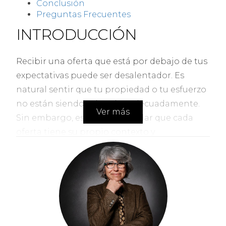
Conclusión
Preguntas Frecuentes
INTRODUCCIÓN
Recibir una oferta que está por debajo de tus
expectativas puede ser desalentador. Es
natural sentir que tu propiedad o tu esfuerzo
no están siendo valorados adecuadamente.
Ver más
Sin embargo, es crucial recordar que cada
oferta tiene su propio contexto y
motivaciones detrás. En lugar de reaccionar
impulsivamente, es fundamental adoptar un
enfoque reflexivo. Este artículo te ofrecerá
herramientas para discernir entre una oferta
genuina y un intento de aprovecharse,
ayudándote a navegar por el complejo