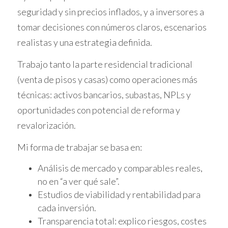
familias eligen Cataluña como el escenario
seguridad y sin precios inflados, y a inversores a
para construir recuerdos inolvidables y
tomar decisiones con números claros, escenarios
proporcionar a sus hijos una infancia llena
realistas y una estrategia definida.
de experiencias y oportunidades.
Trabajo tanto la parte residencial tradicional
(venta de pisos y casas) como operaciones más
técnicas: activos bancarios, subastas, NPLs y
oportunidades con potencial de reforma y
Article en català:
revalorización.
Catalunya, amb la seva rica amalgama de
Mi forma de trabajar se basa en:
tradició i modernitat, es consolida com el lloc
Análisis de mercado y comparables reales,
idoni per establir un llar i criar els teus fills.
no en “a ver qué sale”.
Més enllà dels seus pintorescs paisatges i de
Estudios de viabilidad y rentabilidad para
la seva rica història, catalunya ofereix un
cada inversión.
entorn on els valors familiars són
Transparencia total: explico riesgos, costes