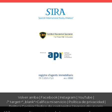
Volver arriba
|
Facebook
|
Instagram
|
YouTube
|
/" target="_blank">Califica mi servicio
|
Política de privacidad
|
Politica Cookies
|
Índice de contenidos
|
Ingreso de usuario