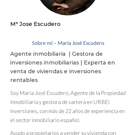
vivienda. Desde apartamentos modernos en
el corazón de la ciudad hasta encantadoras
Mª Jose Escudero
casas rurales en entornos pintorescos, las
familias pueden encontrar el espacio
perfecto para crecer y prosperar.
Sobre mí – María José Escudero
Agente inmobiliaria | Gestora de
¿Interesado en descubrir por qué Cataluña es
inversiones inmobiliarias | Experta en
un destino ideal para inversionistas? No te
venta de viviendas e inversiones
pierdas la oportunidad de visualizar otros
rentables
artículos relacionados que desentrañan los
aspectos clave de esta guía definitiva.
Soy María José Escudero, Agente de la Propiedad
Inmobiliaria y gestora de cartera en URBEi
En resumen, Cataluña no solo es un lugar
Inversiones, con más de 22 años de experiencia en
geográfico, sino un hogar donde la vida
el sector inmobiliario español.
familiar florece en un entorno culturalmente
enriquecedor. Descubre por qué tantas
Ayudo a propietarios a vender su vivienda con