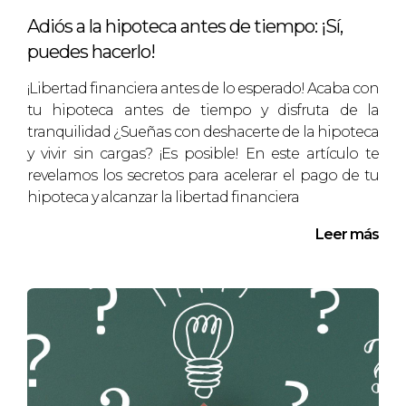
entorns pintorescos, les famílies poden
Adiós a la hipoteca antes de tiempo: ¡Sí,
trobar l'espai perfecte per créixer i prosperar.
puedes hacerlo!
En resum, catalunya no només és un lloc
¡Libertad financiera antes de lo esperado! Acaba con
geogràfic, sinó un llar on la vida familiar
tu hipoteca antes de tiempo y disfruta de la
floreix en un entorn culturalment enriquidor.
tranquilidad ¿Sueñas con deshacerte de la hipoteca
Descobreix per què tantes famílies trien
y vivir sin cargas? ¡Es posible! En este artículo te
catalunya com l'escenari per construir
revelamos los secretos para acelerar el pago de tu
hipoteca y alcanzar la libertad financiera
records inoblidables i proporcionar als seus
fills una infància plena d'experiències i
Leer más
oportunitats