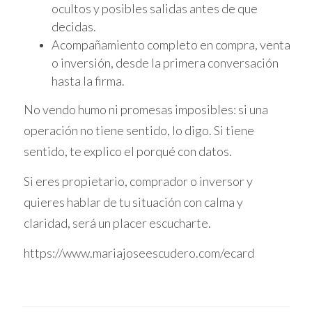
fonamentals. Les ciutats cosmopolites,
ocultos y posibles salidas antes de que
liderades per la emblemàtica Barcelona,
decidas.
brinden una barreja única d'opcions
Acompañamiento completo en compra, venta
culturals, educatives i d'oci. Des de museus i
o inversión, desde la primera conversación
esdeveniments culturals fins a parcs i platges,
hasta la firma.
hi ha un sense fi d'oportunitats per enriquir
No vendo humo ni promesas imposibles: si una
la vida familiar.
operación no tiene sentido, lo digo. Si tiene
sentido, te explico el porqué con datos.
L'educació, un dels pilars de la societat
catalana, destaca per la seva qualitat i
Si eres propietario, comprador o inversor y
diversitat. Des de escoles públiques fins a
quieres hablar de tu situación con calma y
institucions privades i programes bilingües,
claridad, será un placer escucharte.
els pares tenen opcions diverses per
assegurar l'educació integral dels seus fills. A
https://www.mariajoseescudero.com/ecard
més, els serveis de salut d'alta qualitat i la
infraestructura ben planificada contribueixen
al benestar i seguretat de les famílies.