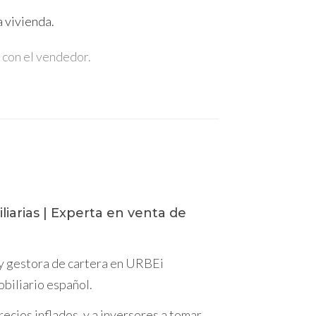
a vivienda.
 con el vendedor.
z para otros gastos o inversiones.
 la oportunidad de invertir en otros activos
azo. Si tienes suficiente dinero ahorrado y
liarias | Experta en venta de
ción para comprar la vivienda, la hipoteca
 y gestora de cartera en URBEi
obiliario español.
ecios inflados, y a inversores a tomar