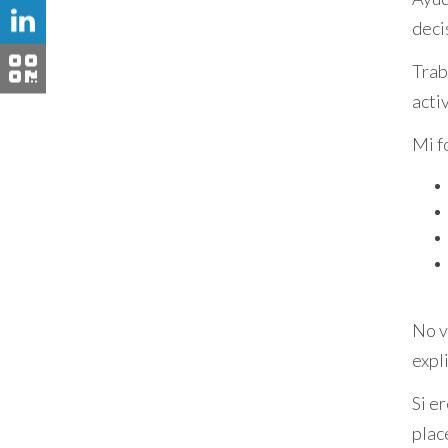
Si estás indeciso sobre qué opción de fina
deci
Mes Inmobiiaria
, te ofrecemos un servicio
Trab
inmobiliaria
en Baix Camp.
acti
-------------------------------------
Mi f
Sobre el autor:
María José Escudero: Tu agente inmobil
María José Escudero es la
agente inmob
compromiso la convierten en la aliada per
web
o contacta con ella
aquí
Juntos, constr
No v
expl
Si e
plac