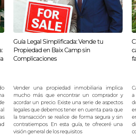
Guía Legal Simplificada: Vende tu
C
:
Propiedad en Baix Camp sin
c
da
Complicaciones
f
do
Vender una propiedad inmobiliaria implica
C
na
mucho más que encontrar un comprador y
a
de
acordar un precio. Existe una serie de aspectos
d
al
legales que debemos tener en cuenta para que
en
as
la transacción se realice de forma segura y sin
e
ad
contratiempos. En esta guía, te ofreceré una
d
visión general de los requisitos
c