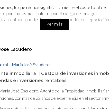
iones, lo que reduce significativamente el coste total de l
e por cuotas mensuales ni por el riesgo de impago.
ar al contado, puedes tener un mayor poder de negociación
Ver más
antidad de dinero en la vivienda, puedes reducir tu liquide
as todos tus ahorros para comprar la vivienda, puedes perder
Jose Escudero
e mí – María José Escudero
 tu situación financiera personal y tus objetivos a largo pl
nte inmobiliaria | Gestora de inversiones inmobi
iendas e inversiones rentables
uede ser la mejor opción. Sin embargo, si necesitas financia
María José Escudero, Agente de la Propiedad Inmobiliaria
rsiones, con más de 22 años de experiencia en el sector inm
 mejor decisión
o a propietarios a vender su vivienda con seguridad y sin pr