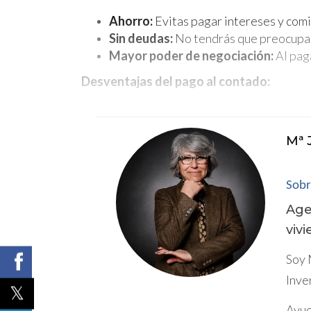
Ahorro:
Evitas pagar intereses y comis
Sin deudas:
No tendrás que preocupart
Mayor poder de negociación:
Al pag
Desventajas del pago al contado:
Menor liquidez:
Al invertir una gran c
Pérdida de oportunidades:
Si utiliz
Mª 
con mayor rentabilidad.
¿Cuál es la mejor opción para ti?
Sobr
La mejor opción de financiación dependerá de
Age
viv
quieres evitar deudas, el pago al contado p
puede ser la solución más adecuada.
Soy 
Inve
Asesoramiento profesional para tomar la
Ayud