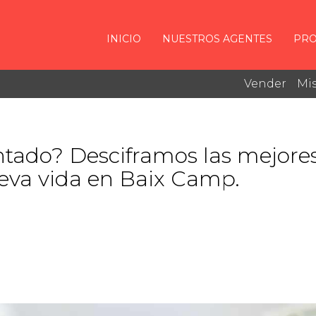
INICIO
NUESTROS AGENTES
PRO
Vender
Mis
ntado? Desciframos las mejore
ueva vida en Baix Camp.