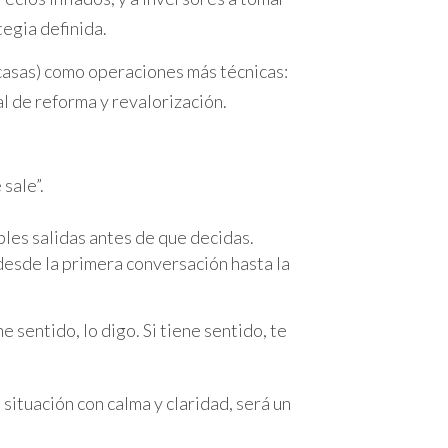
o de un
agente inmobiliario
experto. En
tegia definida.
 decisión financiera para tu
inversión
y casas) como operaciones más técnicas:
l de reforma y revalorización.
sale”.
 de experiencia en el sector inmobiliario,
bles salidas antes de que decidas.
Baix Camp. Su profesionalidad, eficacia y
esde la primera conversación hasta la
res saber más sobre ella? Visita su
página
sentido, lo digo. Si tiene sentido, te
 situación con calma y claridad, será un