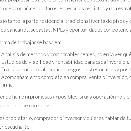
nciación elegir, te recomiendo que busques el asesoramient
siones con números claros, escenarios realistas y una estra
 personalizado y profesional para ayudarte a tomar la mejor
ajo tanto la parte residencial tradicional (venta de pisos 
vos bancarios, subastas, NPLs y oportunidades con potencia
orma de trabajar se basa en:
Análisis de mercado y comparables reales, no en “a ver qué 
Estudios de viabilidad y rentabilidad para cada inversión.
iario de confianza en Baix Camp.
Con más de dos décadas
Transparencia total: explico riesgos, costes ocultos y posi
iliario
que necesitas para encontrar tu hogar ideal en 
Acompañamiento completo en compra, venta o inversión, d
fecta para hacer realidad tus sueños inmobiliarios. ¿Quie
firma.
uirán un nuevo capítulo en tu historia.
endo humo ni promesas imposibles: si una operación no tiene 
ico el porqué con datos.
res propietario, comprador o inversor y quieres hablar de tu
er escucharte.