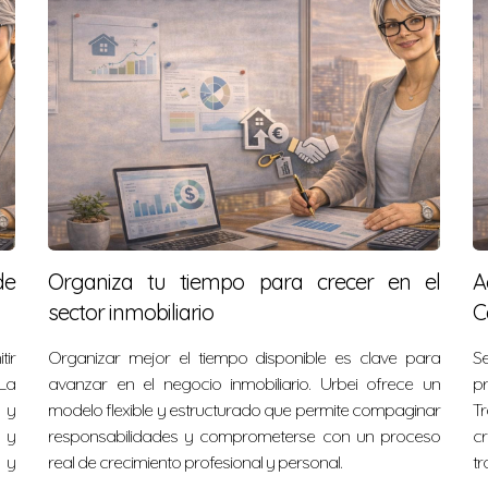
de
Organiza tu tiempo para crecer en el
A
sector inmobiliario
C
ir
Organizar mejor el tiempo disponible es clave para
Se
La
avanzar en el negocio inmobiliario. Urbei ofrece un
pr
 y
modelo flexible y estructurado que permite compaginar
Tr
 y
responsabilidades y comprometerse con un proceso
cr
 y
real de crecimiento profesional y personal.
tr