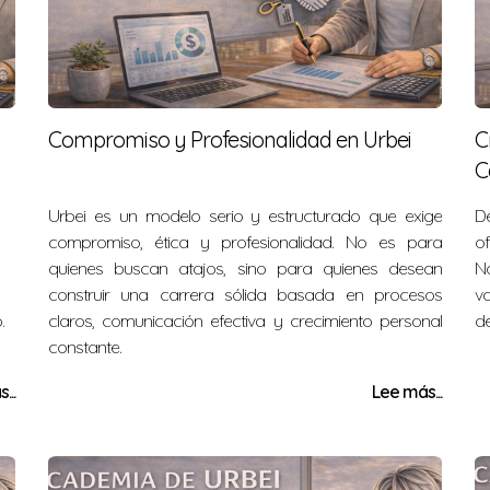
Compromiso y Profesionalidad en Urbei
C
C
Urbei es un modelo serio y estructurado que exige
D
compromiso, ética y profesionalidad. No es para
of
quienes buscan atajos, sino para quienes desean
No
construir una carrera sólida basada en procesos
v
.
claros, comunicación efectiva y crecimiento personal
de
constante.
...
Lee más...