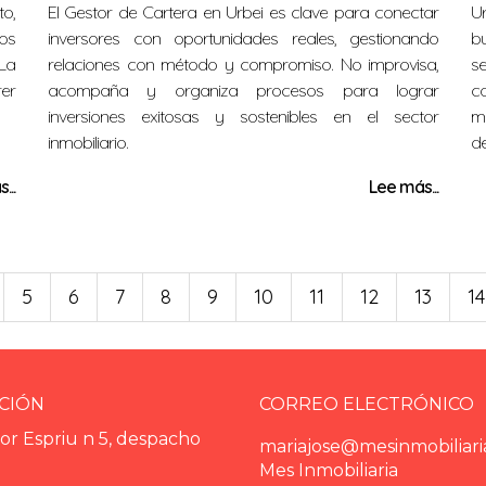
to,
El Gestor de Cartera en Urbei es clave para conectar
U
os
inversores con oportunidades reales, gestionando
bu
 La
relaciones con método y compromiso. No improvisa,
s
rer
acompaña y organiza procesos para lograr
co
inversiones exitosas y sostenibles en el sector
me
inmobiliario.
de
...
Lee más...
5
6
7
8
9
10
11
12
13
14
CIÓN
CORREO ELECTRÓNICO
or Espriu n 5, despacho
mariajose@mesinmobiliari
Mes Inmobiliaria