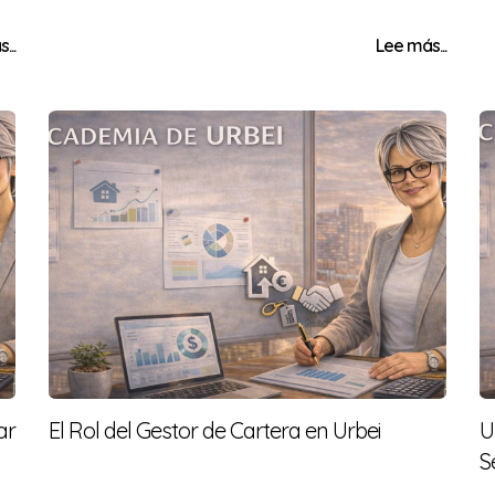
...
Lee más...
ar
El Rol del Gestor de Cartera en Urbei
U
S