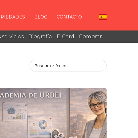
PIEDADES
BLOG
CONTACTO
 servicios
Biografía
E-Card
Comprar