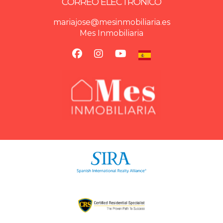
CORREO ELECTRÓNICO
mariajose@mesinmobiliaria.es
Mes Inmobiliaria