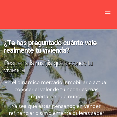
Toggl
¿Te has preguntado cuánto vale
realmente tu vivienda?
Despierta la magia que esconde tu
vivienda
En el dinámico mercado inmobiliario actual,
conocer el valor de tu hogar es más
importante que nunca.
Ya sea que estés pensando en vender,
refinanciar o simplemente quieras saber