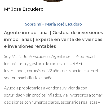
El mercado inmobiliario en Baix Camp ha
Mª Jose Escudero
mostrado un crecimiento constante en los
últimos años. La demanda ha aumentado gracias
a la belleza natural de la región y su proximidad a
Sobre mí – María José Escudero
ciudades más grandes como Tarragona. Sin
Agente inmobiliaria | Gestora de inversiones
embargo, hay varios factores a considerar antes
inmobiliarias | Experta en venta de viviendas
de poner tu propiedad en el mercado.
e inversiones rentables
Caso Estudio: La Familia Pérez
Soy María José Escudero, Agente de la Propiedad
La familia Pérez decidió vender su casa después
Inmobiliaria y gestora de cartera en URBEi
de vivir allí durante más de diez años. Al investigar
Inversiones, con más de 22 años de experiencia en el
el mercado, se dieron cuenta de que el valor de su
sector inmobiliario español.
propiedad había aumentado significativamente
Ayudo a propietarios a vender su vivienda con
debido a la construcción de nuevas
seguridad y sin precios inflados, y a inversores a tomar
infraestructuras cercanas, como escuelas y
decisiones con números claros, escenarios realistas y
centros comerciales. Al final, lograron vender su