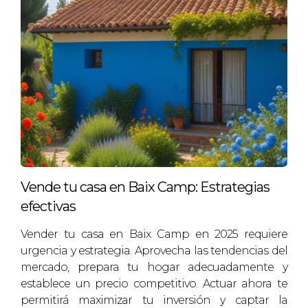
¿Cómo puedo aumentar el valor de mi
casa antes de venderla?
Pequeñas renovaciones como pintar paredes,
mejorar la jardinería o actualizar accesorios
pueden hacer una gran diferencia.
¿Es necesario contratar a un agente
inmobiliario?
Aunque no es obligatorio, contar con un agente
Vende tu casa en Baix Camp: Estrategias
experimentado puede facilitar todo el proceso y
efectivas
ayudarte a obtener mejores ofertas.
Vender tu casa en Baix Camp en 2025 requiere
¿Qué pasa si mi casa no se vende
urgencia y estrategia. Aprovecha las tendencias del
rápidamente?
mercado, prepara tu hogar adecuadamente y
Si no recibes ofertas rápidamente, revisa tu
establece un precio competitivo. Actuar ahora te
permitirá maximizar tu inversión y captar la
estrategia de marketing o considera ajustar el