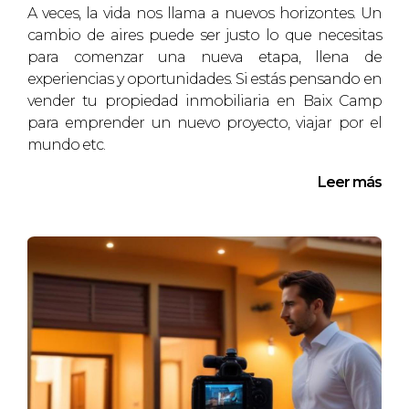
A veces, la vida nos llama a nuevos horizontes. Un
Mª Jose Escudero es una excelente opción.
cambio de aires puede ser justo lo que necesitas
CONCLUSIÓN
para comenzar una nueva etapa, llena de
experiencias y oportunidades. Si estás pensando en
vender tu propiedad inmobiliaria en Baix Camp
Vender tu propiedad en Baix Camp puede ser un
para emprender un nuevo proyecto, viajar por el
proceso emocionante pero desafiante. Al
mundo etc.
comprender las tendencias del mercado y aplicar
Leer más
estrategias efectivas, puedes asegurarte de
obtener el mejor retorno posible por tu
inversión. Las historias inspiradoras de personas
como la familia Pérez, el Sr. García y la Sra. López
demuestran que con la preparación adecuada y el
apoyo correcto, puedes lograr tus objetivos
financieros. Si estás listo para dar el siguiente
paso hacia una venta exitosa y rentable, no dudes
en contactar a Mª Jose Escudero hoy mismo. Ella