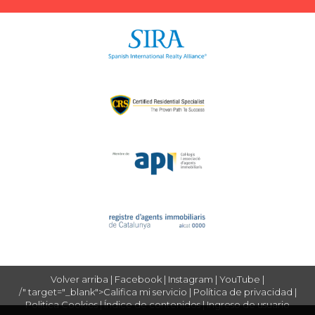
Volver arriba
|
Facebook
|
Instagram
|
YouTube
|
/" target="_blank">Califica mi servicio
|
Política de privacidad
|
Politica Cookies
|
Índice de contenidos
|
Ingreso de usuario