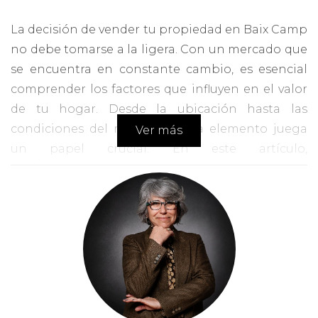
La decisión de vender tu propiedad en Baix Camp
no debe tomarse a la ligera. Con un mercado que
se encuentra en constante cambio, es esencial
comprender los factores que influyen en el valor
de tu hogar. Desde la ubicación hasta las
condiciones del mercado, cada elemento juega
Ver más
un papel crucial. En este artículo,
profundizaremos en cómo puedes prepararte
para una venta exitosa y rentable en 2025,
asegurando que obtengas el mejor retorno de tu
inversión.
TENDENCIAS DEL
MERCADO INMOBILIARIO