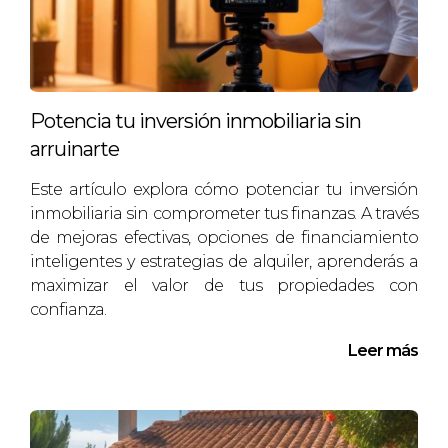
está aquí para ayudarte a navegar por este
proceso con confianza y éxito.
PREGUNTAS FRECUENTES
Potencia tu inversión inmobiliaria sin
¿Cuándo es el mejor momento para
arruinarte
vender mi casa en Baix Camp?
Este artículo explora cómo potenciar tu inversión
El mejor momento suele ser durante la primavera
inmobiliaria sin comprometer tus finanzas. A través
o principios del verano cuando la demanda es
de mejoras efectivas, opciones de financiamiento
alta y los compradores están activos.
inteligentes y estrategias de alquiler, aprenderás a
maximizar el valor de tus propiedades con
¿Qué documentos necesito para vender
confianza.
mi propiedad?
Leer más
Necesitarás tener la escritura de propiedad,
certificados energéticos y cualquier otra
documentación relevante relacionada con la
propiedad.