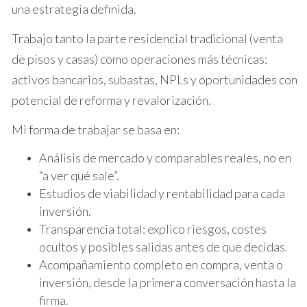
una estrategia definida.
casa por un precio un 20% superior al que habían
pagado originalmente, gracias a una adecuada
Trabajo tanto la parte residencial tradicional (venta
preparación y presentación del inmueble.
de pisos y casas) como operaciones más técnicas:
Caso Estudio: El Sr. García
activos bancarios, subastas, NPLs y oportunidades con
potencial de reforma y revalorización.
El Sr. García tenía una propiedad que había
heredado de sus padres. Sin embargo, no estaba
Mi forma de trabajar se basa en:
seguro si era el momento adecuado para vender.
Análisis de mercado y comparables reales, no en
Después de consultar con un agente
“a ver qué sale”.
inmobiliario local, se dio cuenta de que los
Estudios de viabilidad y rentabilidad para cada
precios estaban en aumento debido a la
inversión.
creciente popularidad de Baix Camp entre los
Transparencia total: explico riesgos, costes
compradores jóvenes. Siguiendo los consejos del
ocultos y posibles salidas antes de que decidas.
agente sobre mejoras menores y una buena
Acompañamiento completo en compra, venta o
estrategia de marketing, logró vender su
inversión, desde la primera conversación hasta la
propiedad rápidamente y a un precio
firma.