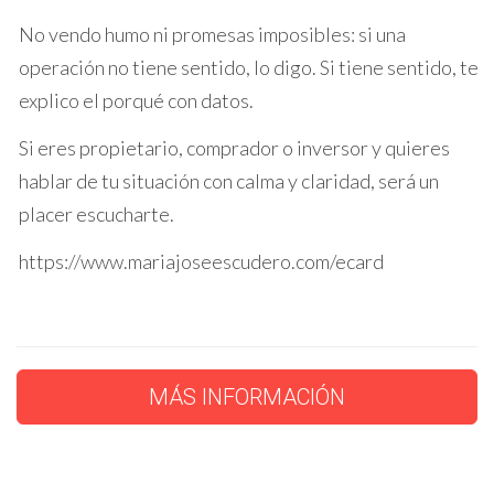
competitivo.
No vendo humo ni promesas imposibles: si una
Caso Estudio: La Sra. López
operación no tiene sentido, lo digo. Si tiene sentido, te
La Sra. López enfrentó un desafío diferente;
explico el porqué con datos.
necesitaba vender su casa rápidamente debido a
Si eres propietario, comprador o inversor y quieres
un cambio laboral. Aunque estaba preocupada
hablar de tu situación con calma y claridad, será un
por obtener un buen precio en poco tiempo,
placer escucharte.
decidió trabajar con Mª Jose Escudero, quien le
proporcionó asesoramiento experto sobre cómo
https://www.mariajoseescudero.com/ecard
preparar su casa para mostrarla adecuadamente.
Gracias a esto, recibió varias ofertas dentro de la
primera semana y finalmente vendió su casa por
encima del precio esperado.
MÁS INFORMACIÓN
ESTRATEGIAS PARA UNA
VENTA EXITOSA