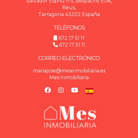
Salvador Espriu n 5, despacho E06,,
Reus,
Tarragona 43202 España
TELÉFONOS
672 17 51 11
672 17 51 11
CORREO ELECTRÓNICO
mariajose@mesinmobiliaria.es
Mes Inmobiliaria