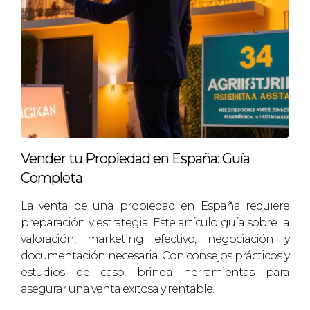
diversificar su portafolio adquiriendo varias
propiedades en diferentes localidades de Baix
Camp. Esta estrategia le ha permitido no solo
asegurar ingresos estables a través de alquileres,
sino también beneficiarse de la apreciación
general del mercado. Su enfoque ha demostrado
ser exitoso, ya que cuenta con un portafolio
robusto y diversificado.
Vender tu Propiedad en España: Guía
Completa
“Cada propiedad es una pieza del
rompecabezas financiero, y vender o
La venta de una propiedad en España requiere
preparación y estrategia. Este artículo guía sobre la
mantener depende de cómo desees que se
valoración, marketing efectivo, negociación y
vea la imagen final.”
documentación necesaria. Con consejos prácticos y
estudios de caso, brinda herramientas para
REFLEXIONES FINALES
asegurar una venta exitosa y rentable.