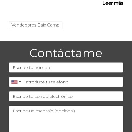
Leer más
La decisión de vender una propiedad o invertir en
múltiples inmuebles en Baix Camp depende en
gran medida de las circunstancias personales y
Vendedores Baix Camp
los objetivos financieros de cada propietario. Al
evaluar las opciones disponibles, es esencial
considerar no solo la situación actual del
Contáctame
mercado, sino también las metas a largo plazo. La
clave radica en entender las implicaciones de
cada decisión y actuar con información y
previsión. Los casos presentados demuestran que
no hay una única respuesta correcta; cada
camino tiene su propio conjunto de
oportunidades y desafíos.
PREGUNTAS FRECUENTES