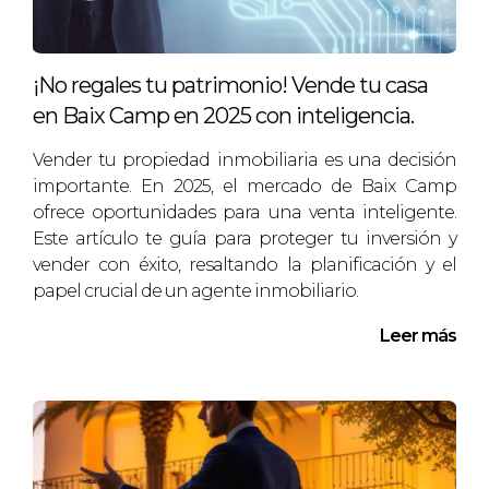
Hoy en día, María disfruta de una renta mayor y se
siente más segura de su situación financiera.
¡No regales tu patrimonio! Vende tu casa
Estudio de Caso 2: Inversión en Alquileres
en Baix Camp en 2025 con inteligencia.
Juan y Laura, una joven pareja, optaron por
Vender tu propiedad inmobiliaria es una decisión
invertir en dos pequeños apartamentos para
importante. En 2025, el mercado de Baix Camp
alquiler en Reus. Aunque enfrentaron desafíos
ofrece oportunidades para una venta inteligente.
iniciales en la gestión, los ingresos de los
Este artículo te guía para proteger tu inversión y
vender con éxito, resaltando la planificación y el
alquileres les facilitaron cubrir gastos y ahorrar
papel crucial de un agente inmobiliario.
para su futuro. A través de la reinversión de sus
ganancias, planean adquirir más propiedades en
Leer más
los próximos años.
Estudio de Caso 3: Diversificación de
Activos
Pedro, un empresario experimentado, decidió