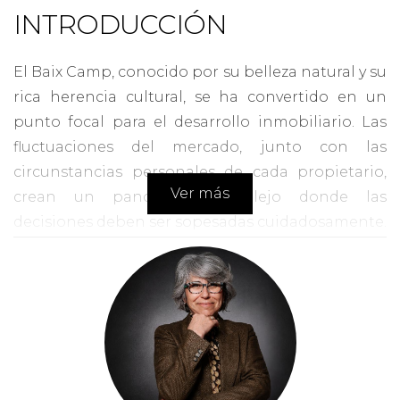
INTRODUCCIÓN
El Baix Camp, conocido por su belleza natural y su
rica herencia cultural, se ha convertido en un
punto focal para el desarrollo inmobiliario. Las
fluctuaciones del mercado, junto con las
circunstancias personales de cada propietario,
Ver más
crean un panorama complejo donde las
decisiones deben ser sopesadas cuidadosamente.
Vender una propiedad puede ofrecer un alivio
financiero inmediato y la posibilidad de invertir
en un nuevo proyecto. Por otro lado, mantener
múltiples inmuebles puede proporcionar un flujo
de ingresos pasivo y aumentar el patrimonio a
largo plazo. Este artículo explorará las ventajas y
desventajas de ambas estrategias, ayudando a los