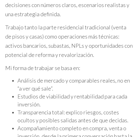
propiedad puede generar un capital
decisiones con números claros, escenarios realistas y
significativo que puede ser utilizado para
una estrategia definida.
otras inversiones, financiar un nuevo hogar o
pagar deudas.
Trabajo tanto la parte residencial tradicional (venta
Desprenderse de responsabilidades:
Vender
de pisos y casas) como operaciones más técnicas:
una propiedad elimina las preocupaciones
relacionadas con el mantenimiento,
activos bancarios, subastas, NPLs y oportunidades con
impuestos y otros gastos asociados.
potencial de reforma y revalorización.
Reinvertir en un mercado en crecimiento:
Con
la liquidez obtenida, los propietarios pueden
Mi forma de trabajar se basa en:
reinvertir en propiedades en áreas que
presentan un alto potencial de crecimiento.
Análisis de mercado y comparables reales, no en
“a ver qué sale”.
A pesar de estos beneficios, es crucial considerar
Estudios de viabilidad y rentabilidad para cada
las desventajas potenciales de la venta, como la
inversión.
posibilidad de pérdida de una propiedad que
Transparencia total: explico riesgos, costes
puede aumentar su valor en el futuro. La decisión
ocultos y posibles salidas antes de que decidas.
debe basarse en un análisis profundo de las
Acompañamiento completo en compra, venta o
condiciones del mercado y las metas personales.
inversión, desde la primera conversación hasta la