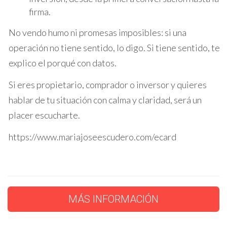
firma.
GENERACIÓN DE INGRESOS
A TRAVÉS DE MÚLTIPLES
No vendo humo ni promesas imposibles: si una
operación no tiene sentido, lo digo. Si tiene sentido, te
INMUEBLES
explico el porqué con datos.
Para muchos propietarios, la idea de generar
Si eres propietario, comprador o inversor y quieres
ingresos pasivos a través de múltiples inmuebles
hablar de tu situación con calma y claridad, será un
puede ser un camino atractivo. Invertir en
placer escucharte.
propiedades adicionales no solo diversifica los
https://www.mariajoseescudero.com/ecard
activos, sino que también puede proporcionar un
flujo constante de ingresos. Las ventajas de esta
estrategia incluyen:
Flujo de ingresos constante:
Al alquilar
MÁS INFORMACIÓN
propiedades, los propietarios pueden
disfrutar de un ingreso estable que puede
utilizarse para cubrir gastos o reinvertir.