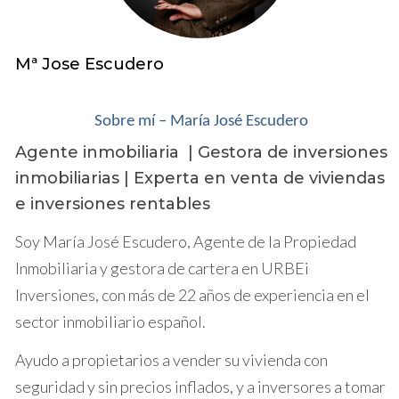
propietarios a identificar la opción que mejor se
adapte a sus objetivos financieros.
Mª Jose Escudero
OPORTUNIDADES DE
VENTA
Sobre mí – María José Escudero
Agente inmobiliaria | Gestora de inversiones
Vender una propiedad en Baix Camp puede
inmobiliarias | Experta en venta de viviendas
parecer una solución atractiva para aquellos que
e inversiones rentables
buscan un cambio inmediato en su situación
Soy María José Escudero, Agente de la Propiedad
financiera. El mercado inmobiliario en esta
Inmobiliaria y gestora de cartera en URBEi
región ha mostrado un crecimiento constante, lo
Inversiones, con más de 22 años de experiencia en el
que significa que los propietarios pueden
sector inmobiliario español.
obtener un precio favorable por sus propiedades.
Entre las ventajas de la venta se encuentran:
Ayudo a propietarios a vender su vivienda con
seguridad y sin precios inflados, y a inversores a tomar
Liquidez inmediata:
La venta de una